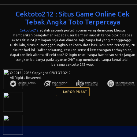
Cektoto212 : Situs Game Online Cek
Tebak Angka Toto Terpercaya
Cektoto212
adalah sebuah portal hiburan yang dirancang khusus
memberikan pengalaman kepada user bermain mudah tanpa blokir, bebas
akses situs 24 jam kapan saja dan dimana saja tanpa hal yang mengganggu.
Disisi lain, situs ini menggabungkan cektoto data hasil keluaran tercepat jitu
akurat hari ini. Daftar sekarang, rasakan sensasi kemenangan terbayarkan,
dapatkan link alternatif cektoto212 login resmi tanpa hambatan serta jangan
sungkan bertanya pada layanan 24/7 siap membantu tanpa kenal lelah
bersama cektoto 212 wap.
© 2015 - 2026 Copyright CEKTOTO212.
All Rights Reserved.
LAPOR PUSAT